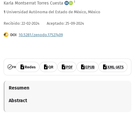
1
Karla Montserrat Torres Cuesta
1
Universidad Autónoma del Estado de México
,
México
Recibido: 22-02-2024
Aceptado: 25-09-2024
DOI
10.5281/zenodo.17527409
Vol. 11 Núm. 69 (2025)
revisado por pares
acceso abierto
Redes
QR
PDF
EPUB
XML-JATS
Resumen
Abstract